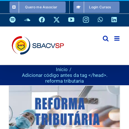
Ir
Quero me Associar
Login Cursos
para
o
Spotify
SoundCloud
Facebook
X
YouTube
Instagram
WhatsApp
Link
conteúdo
Início
Adicionar código antes da tag </head>.
reforma tributaria