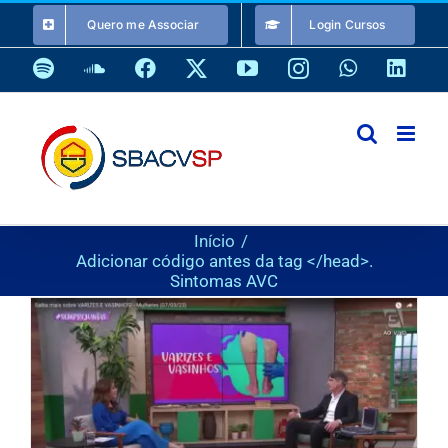
Ir
Quero me Associar
Login Cursos
para
o
Spotify
SoundCloud
Facebook
X
YouTube
Instagram
WhatsApp
Link
conteúdo
Início
Adicionar código antes da tag </head>.
Sintomas AVC