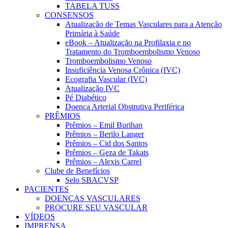
TABELA TUSS
CONSENSOS
Atualização de Temas Vasculares para a Atenção
Primária à Saúde
eBook – Atualização na Profilaxia e no
Tratamento do Tromboembolismo Venoso
Tromboembolismo Venoso
Insuficiência Venosa Crônica (IVC)
Ecografia Vascular (IVC)
Atualização IVC
Pé Diabético
Doença Arterial Obstrutiva Periférica
PRÊMIOS
Prêmios – Emil Burihan
Prêmios – Berilo Langer
Prêmios – Cid dos Santos
Prêmios – Geza de Takats
Prêmios – Alexis Carrel
Clube de Benefícios
Selo SBACVSP
PACIENTES
DOENÇAS VASCULARES
PROCURE SEU VASCULAR
VÍDEOS
IMPRENSA