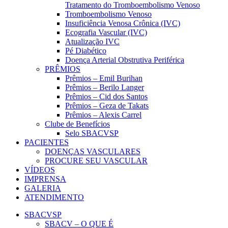
Tratamento do Tromboembolismo Venoso
Tromboembolismo Venoso
Insuficiência Venosa Crônica (IVC)
Ecografia Vascular (IVC)
Atualização IVC
Pé Diabético
Doença Arterial Obstrutiva Periférica
PRÊMIOS
Prêmios – Emil Burihan
Prêmios – Berilo Langer
Prêmios – Cid dos Santos
Prêmios – Geza de Takats
Prêmios – Alexis Carrel
Clube de Benefícios
Selo SBACVSP
PACIENTES
DOENÇAS VASCULARES
PROCURE SEU VASCULAR
VÍDEOS
IMPRENSA
GALERIA
ATENDIMENTO
SBACVSP
SBACV – O QUE É