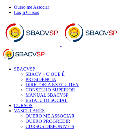
Ir
Quero me Associar
para
Login Cursos
o
Spotify
SoundCloud
Facebook
X
YouTube
Instagram
WhatsApp
LinkedIn
conteúdo
SBACVSP
SBACV – O QUE É
PRESIDÊNCIA
DIRETORIA EXECUTIVA
CONSELHO SUPERIOR
MANUAL SBACVSP
ESTATUTO SOCIAL
CURSOS
VASCULARES
QUERO ME ASSOCIAR
QUERO PROGREDIR
CURSOS DISPONÍVEIS