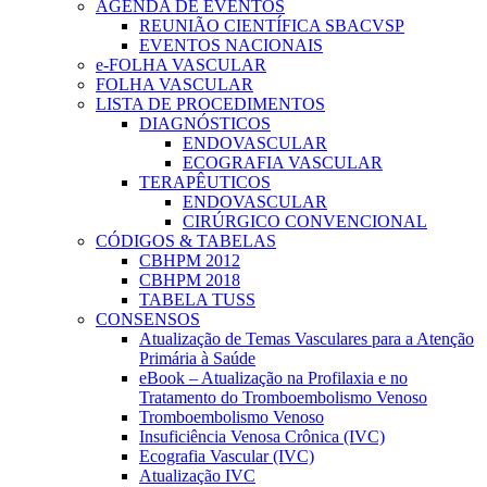
AGENDA DE EVENTOS
REUNIÃO CIENTÍFICA SBACVSP
EVENTOS NACIONAIS
e-FOLHA VASCULAR
FOLHA VASCULAR
LISTA DE PROCEDIMENTOS
DIAGNÓSTICOS
ENDOVASCULAR
ECOGRAFIA VASCULAR
TERAPÊUTICOS
ENDOVASCULAR
CIRÚRGICO CONVENCIONAL
CÓDIGOS & TABELAS
CBHPM 2012
CBHPM 2018
TABELA TUSS
CONSENSOS
Atualização de Temas Vasculares para a Atenção
Primária à Saúde
eBook – Atualização na Profilaxia e no
Tratamento do Tromboembolismo Venoso
Tromboembolismo Venoso
Insuficiência Venosa Crônica (IVC)
Ecografia Vascular (IVC)
Atualização IVC