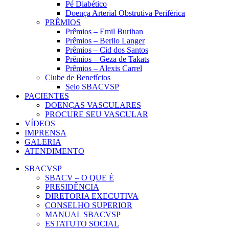
Pé Diabético
Doença Arterial Obstrutiva Periférica
PRÊMIOS
Prêmios – Emil Burihan
Prêmios – Berilo Langer
Prêmios – Cid dos Santos
Prêmios – Geza de Takats
Prêmios – Alexis Carrel
Clube de Benefícios
Selo SBACVSP
PACIENTES
DOENÇAS VASCULARES
PROCURE SEU VASCULAR
VÍDEOS
IMPRENSA
GALERIA
ATENDIMENTO
SBACVSP
SBACV – O QUE É
PRESIDÊNCIA
DIRETORIA EXECUTIVA
CONSELHO SUPERIOR
MANUAL SBACVSP
ESTATUTO SOCIAL