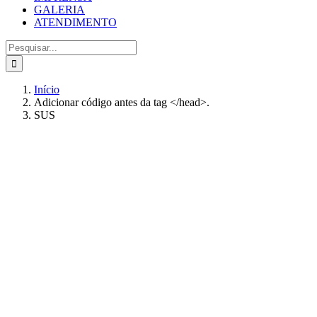
GALERIA
ATENDIMENTO
Buscar
resultados
para:
Início
Adicionar código antes da tag </head>.
SUS