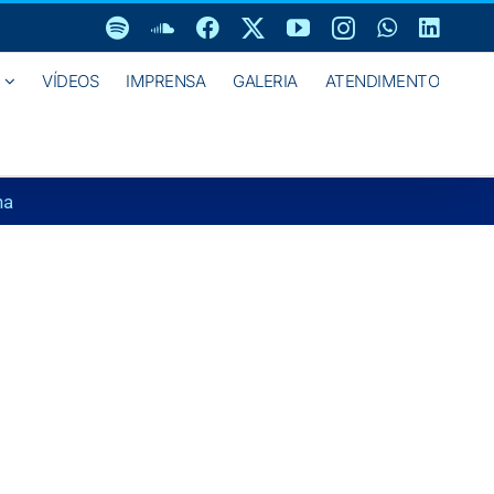
Spotify
SoundCloud
Facebook
X
YouTube
Instagram
WhatsAp
Linke
VÍDEOS
IMPRENSA
GALERIA
ATENDIMENTO
ha