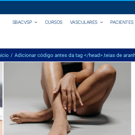
SBACVSP
CURSOS
VASCULARES
PACIENTES
nício
Adicionar código antes da tag </head>.
teias de aran