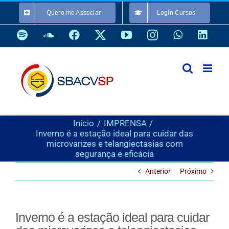
Ir
Quero me Associar
Login Cursos
para
o
Spotify
SoundCloud
Facebook
X
YouTube
Instagram
WhatsApp
Link
conteúdo
Início
IMPRENSA
Inverno é a estação ideal para cuidar das
microvarizes e telangiectasias com
segurança e eficácia
Anterior
Próximo
Inverno é a estação ideal para cuidar