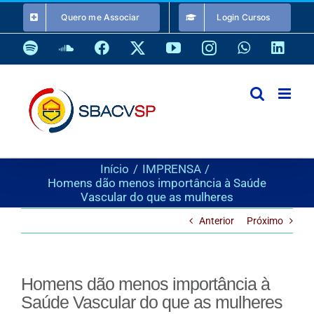
Ir
Quero me Associar
Login Cursos
para
o
Spotify
SoundCloud
Facebook
X
YouTube
Instagram
WhatsApp
Link
conteúdo
Início
IMPRENSA
Homens dão menos importância à Saúde
Vascular do que as mulheres
Anterior
Próximo
Homens dão menos importância à
Saúde Vascular do que as mulheres