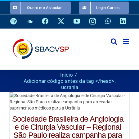
Ir
Quero me Associar
Login Cursos
para
o
Spotify
SoundCloud
Facebook
X
YouTube
Instagram
WhatsApp
Link
conteúdo
Início
Adicionar código antes da tag </head>.
ucrania
Sociedade Brasileira de Angiologia
e de Cirurgia Vascular – Regional
São Paulo realiza campanha para