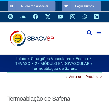
Ir
Quero me Associar
Login Cursos
para
o
Spotify
SoundCloud
Facebook
X
YouTube
Instagram
WhatsApp
Link
conteúdo
Início
Cirurgiões Vasculares
Ensino
TEVASC
2 - MÓDULO ENDOVASCULAR
Termoablação de Safena
Anterior
Próximo
Termoablação de Safena