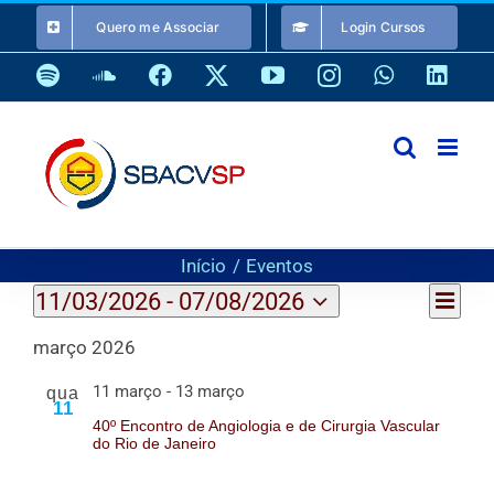
Ir
Quero me Associar
Login Cursos
para
o
Spotify
SoundCloud
Facebook
X
YouTube
Instagram
WhatsApp
Link
conteúdo
Início
Eventos
Eventos
Nave
11/03/2026
 - 
07/08/2026
Nave
Lista
do
Selecione
visua
de
março 2026
a
Even
visuai
data.
11 março
-
13 março
qua
11
40º Encontro de Angiologia e de Cirurgia Vascular
do Rio de Janeiro