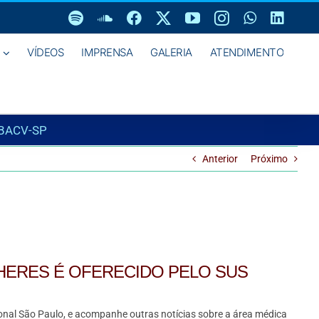
Spotify
SoundCloud
Facebook
X
YouTube
Instagram
WhatsAp
Linke
VÍDEOS
IMPRENSA
GALERIA
ATENDIMENTO
SBACV-SP
Anterior
Próximo
HERES É OFERECIDO PELO SUS
onal São Paulo, e acompanhe outras notícias sobre a área médica