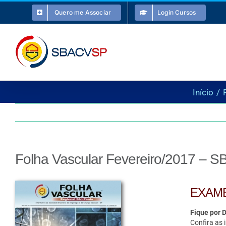
Ir
Quero me Associar
Login Cursos
para
o
conteúdo
Início
Folha Vascular Fevereiro/2017 – 
EXAME
Fique por 
Confira as