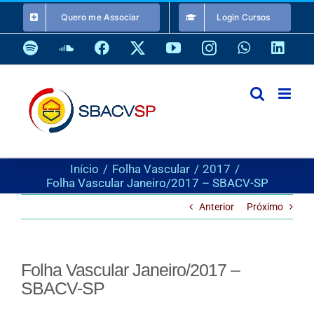
Ir
Quero me Associar
Login Cursos
para
o
Spotify
SoundCloud
Facebook
X
YouTube
Instagram
WhatsApp
Link
conteúdo
Início
Folha Vascular
2017
Folha Vascular Janeiro/2017 – SBACV-SP
Anterior
Próximo
Folha Vascular Janeiro/2017 –
SBACV-SP