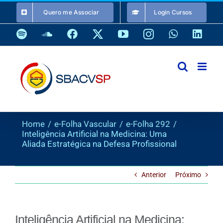
Ir
Quero me Associar
Login Cursos
para
o
Spotify
SoundCloud
Facebook
X
YouTube
Instagram
WhatsApp
Link
conteúdo
Home
e-Folha Vascular
e-Folha 292
Inteligência Artificial na Medicina: Uma
Aliada Estratégica na Defesa Profissional
Anterior
Próximo
Inteligência Artificial na Medicina: