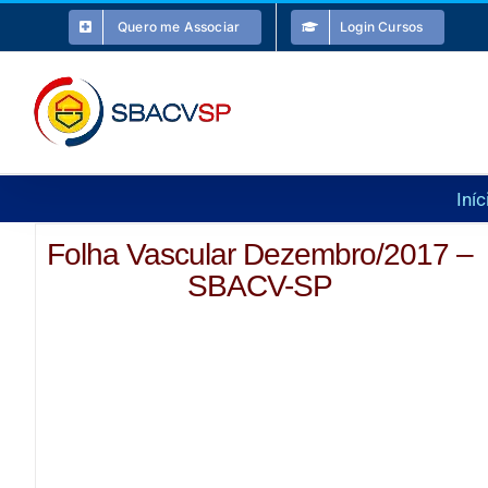
Ir
Quero me Associar
Login Cursos
para
o
conteúdo
Iníc
Folha Vascular Dezembro/2017 –
SBACV-SP