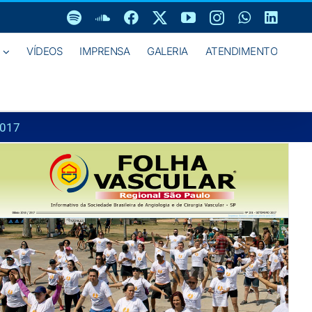
Spotify
SoundCloud
Facebook
X
YouTube
Instagram
WhatsAp
Linke
VÍDEOS
IMPRENSA
GALERIA
ATENDIMENTO
2017