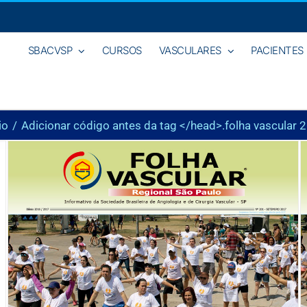
SBACVSP
CURSOS
VASCULARES
PACIENTES
io
Adicionar código antes da tag </head>.
folha vascular 