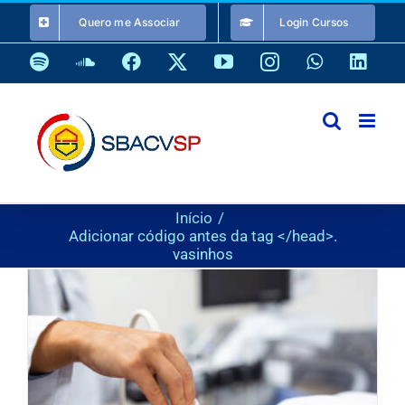
Ir
Quero me Associar
Login Cursos
para
o
Spotify
SoundCloud
Facebook
X
YouTube
Instagram
WhatsApp
Link
conteúdo
Início
Adicionar código antes da tag </head>.
vasinhos