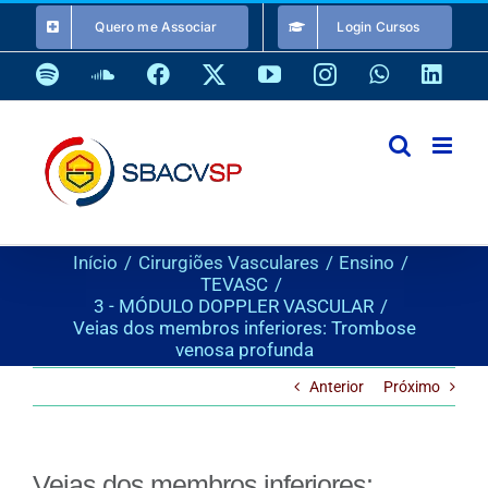
Ir
Quero me Associar
Login Cursos
para
o
Spotify
SoundCloud
Facebook
X
YouTube
Instagram
WhatsApp
Link
conteúdo
Início
Cirurgiões Vasculares
Ensino
TEVASC
3 - MÓDULO DOPPLER VASCULAR
Veias dos membros inferiores: Trombose
venosa profunda
Anterior
Próximo
Veias dos membros inferiores: