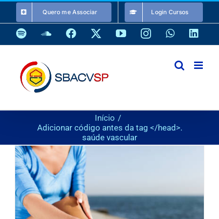
Ir
Quero me Associar
Login Cursos
para
o
Spotify
SoundCloud
Facebook
X
YouTube
Instagram
WhatsApp
Link
conteúdo
Início
Adicionar código antes da tag </head>.
saúde vascular